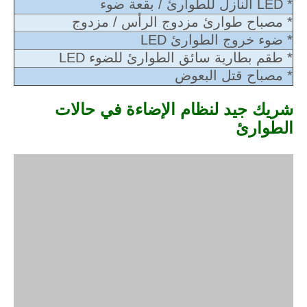
* LED النازل للطوارئ / بقعة ضوء
* مصباح طوارئ مزدوج الرأس / مزدوج
* ضوء خروج الطوارئ LED
* طقم بطارية سائق الطوارئ للضوء LED
* مصباح قتل البعوض
شريك جيد لنظام الإضاءة في حالات
الطوارئ