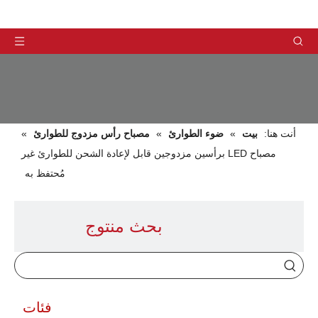
أنت هنا:
بيت
»
ضوء الطوارئ
»
مصباح رأس مزدوج للطوارئ
»
مصباح LED برأسين مزدوجين قابل لإعادة الشحن للطوارئ غير
مُحتفظ به
منتجات
بحث منتوج
فئات