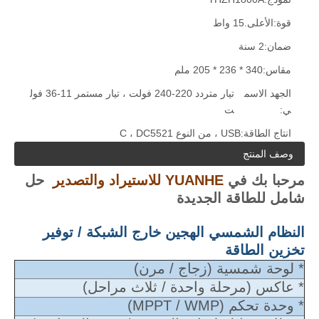
قوة:
الأعلى.15 واط
ضمان:
2 سنة
مقاس:
340 * 236 * 205 ملم
الجهد الاسم
تيار متردد 220-240 فولت ، تيار مستمر 11-36 فول
ي:
ت
انتاج الطاقة:
USB ، من النوع C ، DC5521
وصف المنتج
مرحبا بك في
YUANHE للاستيراد والتصدير
حل
شامل للطاقة الجديدة
النظام الشمسي الهجين خارج الشبكة / توفير
تخزين الطاقة
* لوحة شمسية (زجاج / مرن)
* عاكس (مرحلة واحدة / ثلاث مراحل)
* وحدة تحكم (MPPT / WMP)