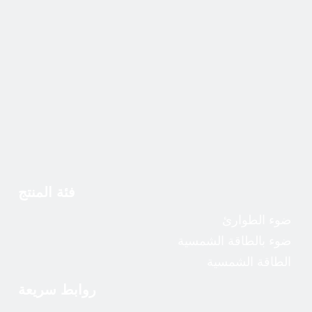
2000wh محطة طاقة محمولة
محطة كهرباء محمولة 300 وات
فئة المنتج
ضوء الطوارئ
ضوء بالطاقة الشمسية
الطاقة الشمسية
روابط سريعة