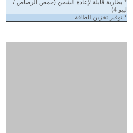
* بطارية قابلة لإعادة الشحن (حمض الرصاص /
ليبو 4)
* توفير تخزين الطاقة